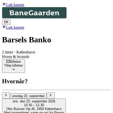
Luk kassen
DK
Luk kassen
Barsels Banko
2 timer · København
Hvem & hvornår
Billetter
Tilføj billetter
Hvornår?
onsdag 23. september
ons. den 23. september 2026
10.30 – 12.30
Otto Busses Vej 45, 2450 København
Med morgenbrød, smør og ost fra Perron