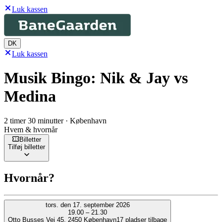
Luk kassen
DK
Luk kassen
Musik Bingo: Nik & Jay vs
Medina
2 timer 30 minutter · København
Hvem & hvornår
Billetter
Tilføj billetter
Hvornår?
tors. den 17. september 2026
19.00 – 21.30
Otto Busses Vej 45, 2450 København
17 pladser tilbage