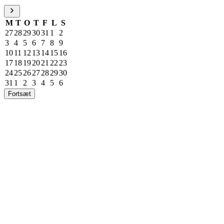
M
T
O
T
F
L
S
27
28
29
30
31
1
2
3
4
5
6
7
8
9
10
11
12
13
14
15
16
17
18
19
20
21
22
23
24
25
26
27
28
29
30
31
1
2
3
4
5
6
Fortsæt