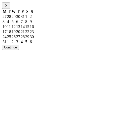
M
T
W
T
F
S
S
27
28
29
30
31
1
2
3
4
5
6
7
8
9
10
11
12
13
14
15
16
17
18
19
20
21
22
23
24
25
26
27
28
29
30
31
1
2
3
4
5
6
Continue