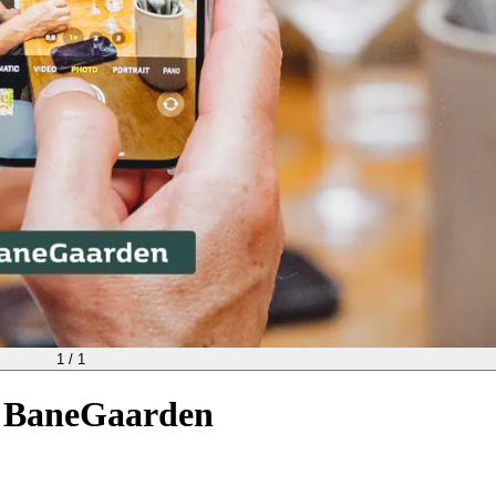
1
/
1
@ BaneGaarden