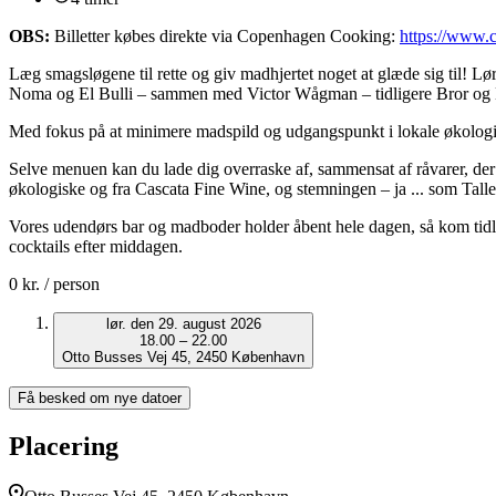
OBS:
Billetter købes direkte via Copenhagen Cooking:
https://www.
Læg smagsløgene til rette og giv madhjertet noget at glæde sig til! 
Noma og El Bulli – sammen med Victor Wågman – tidligere Bror og 
Med fokus på at minimere madspild og udgangspunkt i lokale økologiske 
Selve menuen kan du lade dig overraske af, sammensat af råvarer, der 
økologiske og fra Cascata Fine Wine, og stemningen – ja ... som Tal
Vores udendørs bar og madboder holder åbent hele dagen, så kom tid
cocktails efter middagen.
0 kr.
/ person
lør. den 29. august 2026
18.00 – 22.00
Otto Busses Vej 45, 2450 København
Få besked om nye datoer
Placering