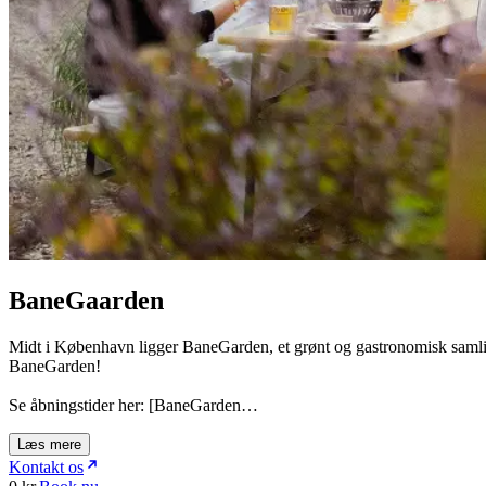
BaneGaarden
Midt i København ligger BaneGarden, et grønt og gastronomisk samlings
BaneGarden!
Se åbningstider her: [BaneGarden…
Læs mere
Kontakt os