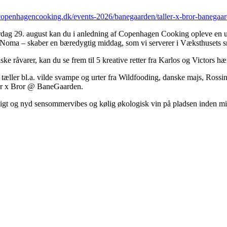
copenhagencooking.dk/events-2026/banegaarden/taller-x-bror-banegaar
Lørdag 29. august kan du i anledning af Copenhagen Cooking opleve en u
Noma – skaber en bæredygtig middag, som vi serverer i Væksthusets
råvarer, kan du se frem til 5 kreative retter fra Karlos og Victors hæn
tæller bl.a. vilde svampe og urter fra Wildfooding, danske majs, Rossin
ler x Bror @ BaneGaarden.
ligt og nyd sensommervibes og kølig økologisk vin på pladsen inden m