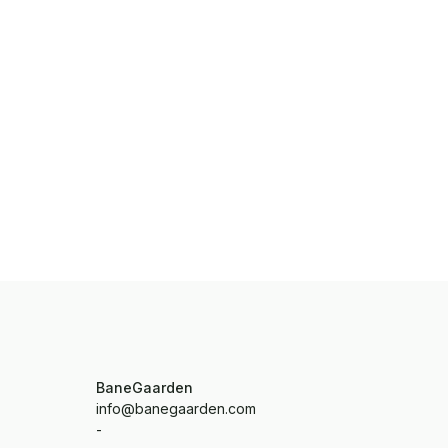
BaneGaarden
info@banegaarden.com
-